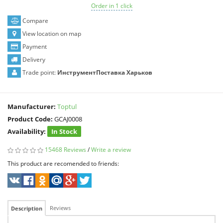
Order in 1 click
Compare
View location on map
Payment
Delivery
Trade point:
ИнструментПоставка Харьков
Manufacturer:
Toptul
Product Code:
GCAJ0008
Availability:
In Stock
15468 Reviews
/
Write a review
This product are recomended to friends:
Reviews
Description