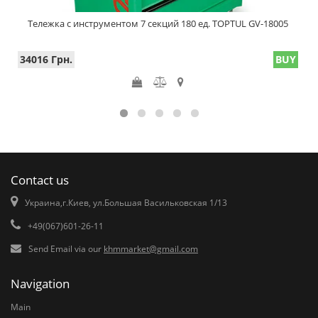
Тележка с инструментом 7 секций 180 ед. TOPTUL GV-18005
34016 Грн.
BUY
Contact us
Украина,г.Киев, ул.Большая Васильковская 1/13
+49(067)601-26-11
Send Email via our
khmmarket@gmail.com
Navigation
Main