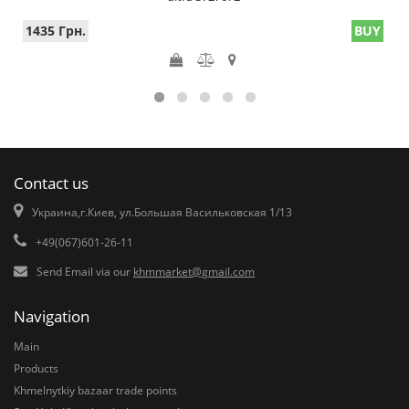
1435 Грн.
BUY
Contact us
Украина,г.Киев, ул.Большая Васильковская 1/13
+49(067)601-26-11
Send Email via our
khmmarket@gmail.com
Navigation
Main
Products
Khmelnytkiy bazaar trade points