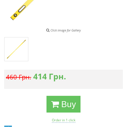
Click image for Gallery
414
Грн.
460 Грн.
Buy
Order in 1 click