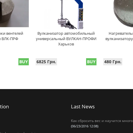
рки вентелей
Вулканизатор автомобильный
Нагреватель
ля ВЛК-ПРФ
универсальный ВУЛКАН-ПРОФИ
вулканизатору
Харьков
BUY
6825 Грн.
BUY
480 Грн.
tion
Last News
Как сбросить вес и научится много
(06/23/2016 12:08)