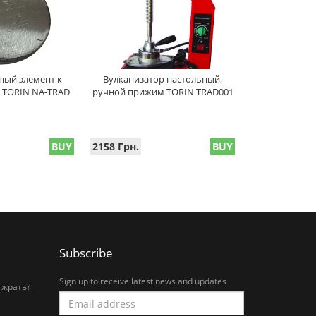
ный элемент к
Вулканизатор настольный,
 TORIN NA-TRAD
ручной прижим TORIN TRAD001
BUY
2158 Грн.
BUY
Subscribe
Sign up to receive latest news and updates
 жрать?