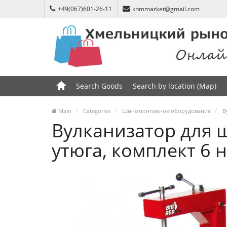
+49(067)601-26-11
khmmarket@gmail.com
Search Goods
Search by location (Map)
Main
Categories
Шиномонтажное оборудование
В
Вулканизатор для 
утюга, комплект 6 