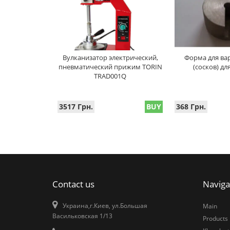
Вулканизатор электрический,
Форма для ва
пневматический прижим TORIN
(сосков) д
TRAD001Q
3517 Грн.
BUY
368 Грн.
Contact us
Naviga
Украина,г.Киев, ул.Большая
Main
Васильковская 1/13
Products