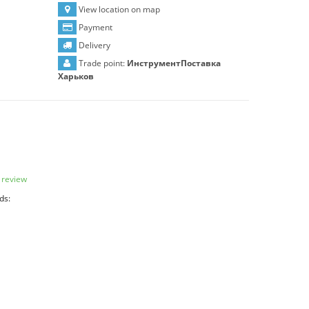
View location on map
Payment
Delivery
Trade point:
ИнструментПоставка
Харьков
 review
ds: