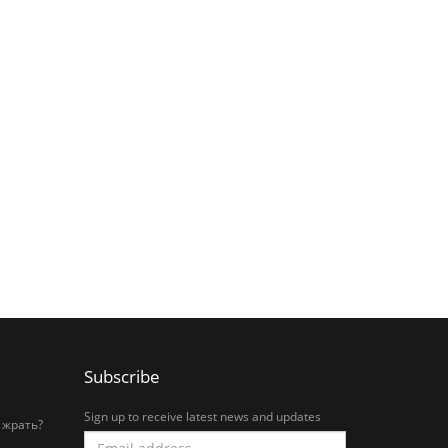
Subscribe
Sign up to receive latest news and updates
 жрать?