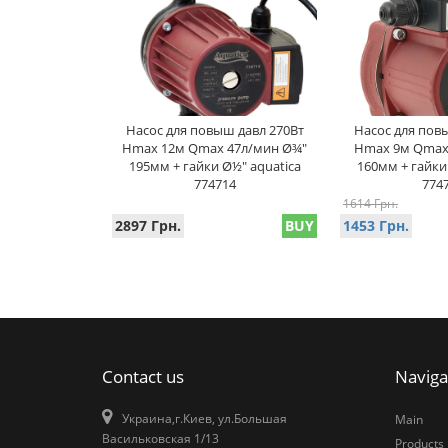
Насос для повыш давл 270Вт
Насос для пов
Hmax 12м Qmax 47л/мин Ø¾"
Hmax 9м Qmax
195мм + гайки Ø½" aquatica
160мм + гайки
774714
774
1614 Грн.
2897 Грн.
BUY
1453 Грн.
Contact us
Naviga
Украина,г.Киев, ул.Большая
Main
Васильковская 1/13
Products