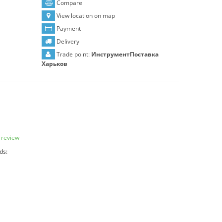
Compare
View location on map
Payment
Delivery
Trade point:
ИнструментПоставка
Харьков
 review
ds: