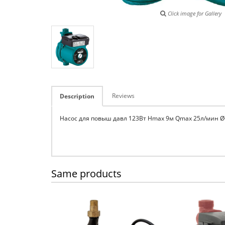
Click image for Gallery
Reviews
Description
Насос для повыш давл 123Вт Hmax 9м Qmax 25л/мин Ø¾" 
Same products