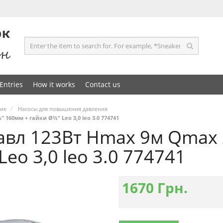
Entries
How it works
Contact us
ние
Насосы для повышения давления
60мм + гайки Ø½" Leo 3,0 leo 3.0 774741
авл 123Вт Hmax 9м Qmax
eo 3,0 leo 3.0 774741
1670
Грн.