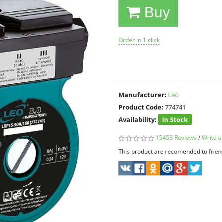
Buy
Order in 1 click
Manufacturer:
Leo
Product Code:
774741
Availability:
In Stock
15453 Reviews
/
Write a
This product are recomended to frien