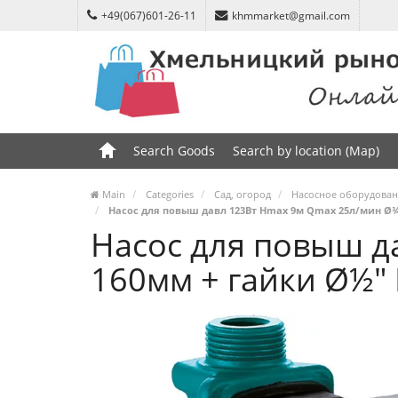
+49(067)601-26-11
khmmarket@gmail.com
Search Goods
Search by location (Map)
Main
Categories
Сад, огород
Насосное оборудова
Насос для повыш давл 123Вт Hmax 9м Qmax 25л/мин Ø¾" 1
Насос для повыш д
160мм + гайки Ø½" L