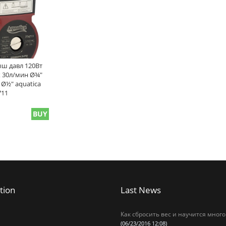
ыш давл 120Вт
 30л/мин Ø¾"
 Ø½" aquatica
711
BUY
tion
Last News
Как сбросить вес и научится много
(06/23/2016 12:08)