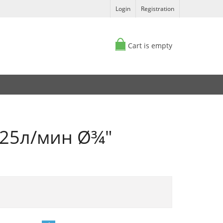
Login
Registration
Cart is empty
 25л/мин Ø¾"