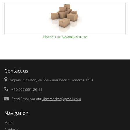
Насосы циркуляционные
Contact us
Украина,г.Киев, ул.Большая Васильковская 1/13
+49(067)601-26-11
Send Email via our
khmmarket@gmail.com
Navigation
Main
Products