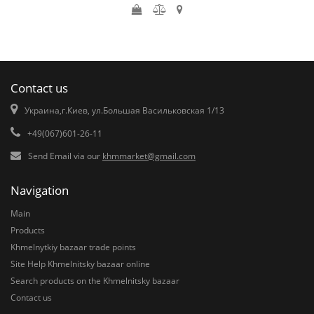
Contact us
Украина,г.Киев, ул.Большая Васильковская 1/13
+49(067)601-26-11
Send Email via our
khmmarket@gmail.com
Navigation
Main
Products
Khmelnytkiy bazaar trade points
Site Help Khmelnitsky bazaar online
Search products on the Khmelnitsky bazaar
Contact us