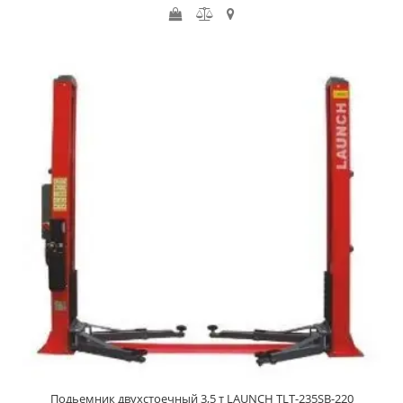
Подьемник двухстоечный 3,5 т LAUNCH TLT-235SB-220