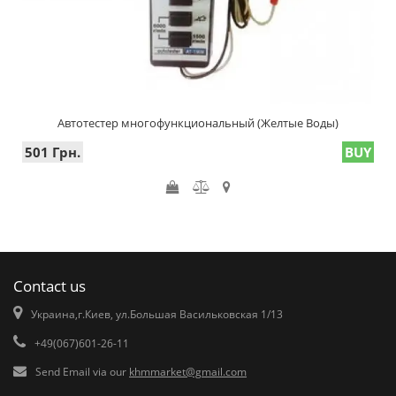
Автотестер многофункциональный (Желтые Воды)
501 Грн.
BUY
Contact us
Украина,г.Киев, ул.Большая Васильковская 1/13
+49(067)601-26-11
Send Email via our
khmmarket@gmail.com