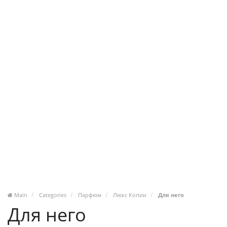
Main
Categories
Парфюм
Люкс Копии
Для него
Для него