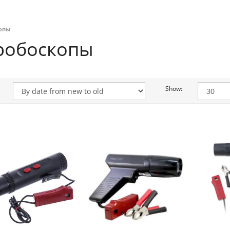
опы
робоскопы
Show: