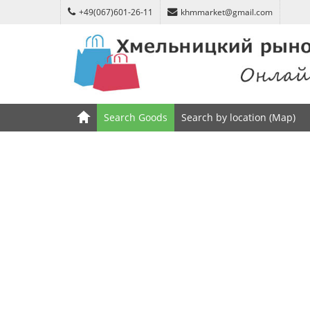
+49(067)601-26-11
khmmarket@gmail.com
Search Goods
Search by location (Map)