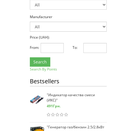
Manufacturer
Price (UAH):
From:
To:
Search
Search By Points
Bestsellers
"Индикатор качества смеси
(ИКС)"
491
Грн.
"Генератор газ/бензин 2.5/2.8кВт