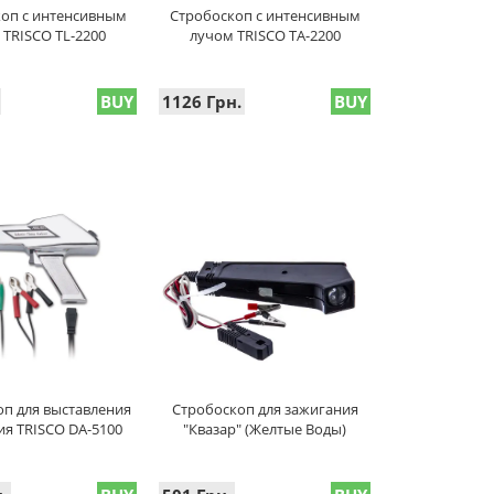
оп с интенсивным
Стробоскоп с интенсивным
 TRISCO TL-2200
лучом TRISCO TA-2200
BUY
1126 Грн.
BUY
оп для выставления
Стробоскоп для зажигания
ия TRISCO DA-5100
"Квазар" (Желтые Воды)