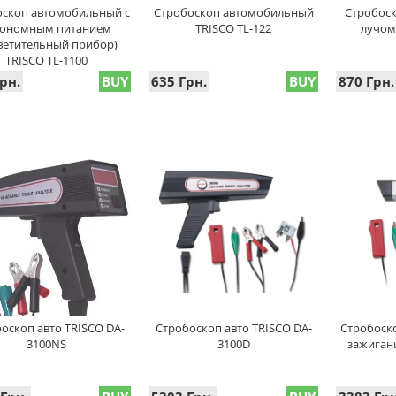
оскоп автомобильный с
Стробоскоп автомобильный
Стробоск
тономным питанием
TRISCO TL-122
лучом
ветительный прибор)
TRISCO TL-1100
рн.
BUY
635 Грн.
BUY
870 Грн.
оскоп авто TRISCO DA-
Cтробоскоп авто TRISCO DA-
Стробоск
3100NS
3100D
зажиган