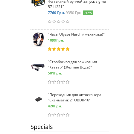
4-х тактный ручной запуск sigma
5711221"
7760
Грн.
9350 Грн.
-17%
"Часы Ulysse Nardin (механика)"
1099
Грн.
"Стробоскоп для зажигания
"Квазар" (Желтые Воды)"
501
Грн.
"Переходник для автосканера
"Сканматик 2" OBDII-16"
420
Грн.
Specials