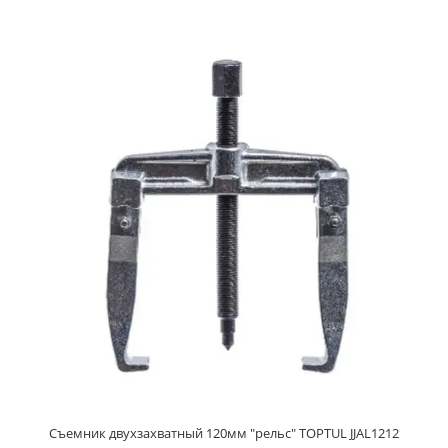
Съемник двухзахватный 120мм "рельс" TOPTUL JJAL1212