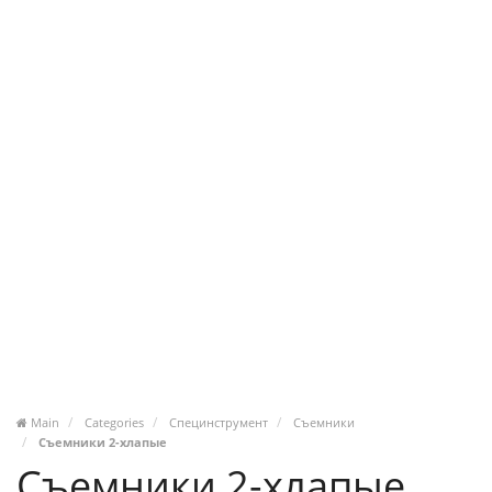
Main
Categories
Специнструмент
Съемники
Съемники 2-хлапые
Съемники 2-хлапые