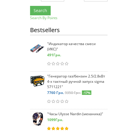
Search
Search By Points
Bestsellers
"Индикатор качества смеси
(ИКС)"
491
Грн.
"Генератор газ/бензин 2.5/2.8кВт
4-х тактный ручной запуск sigma
5711221"
7760
Грн.
9350 Грн.
-17%
"Часы Ulysse Nardin (механика)"
1099
Грн.