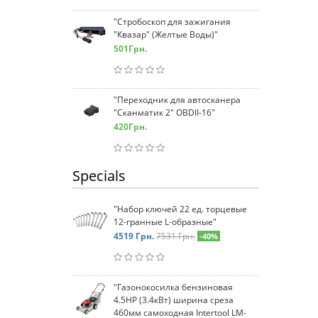
"Стробоскоп для зажигания
"Квазар" (Желтые Воды)"
501
Грн.
"Переходник для автосканера
"Сканматик 2" OBDII-16"
420
Грн.
Specials
"Набор ключей 22 ед. торцевые
12-гранные L-образные"
4519
Грн.
7531 Грн.
-40%
"Газонокосилка бензиновая
4.5HP (3.4кВт) ширина среза
460мм самоходная Intertool LM-