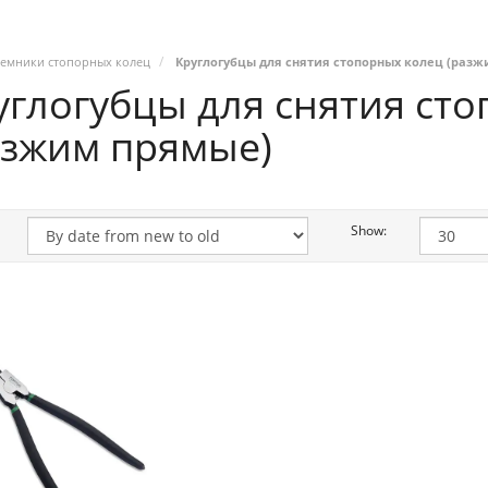
емники стопорных колец
Круглогубцы для снятия стопорных колец (раз
углогубцы для снятия ст
азжим прямые)
Show: