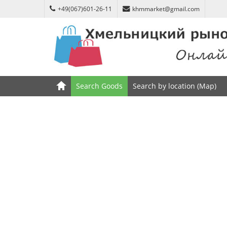
+49(067)601-26-11
khmmarket@gmail.com
Search Goods
Search by location (Map)