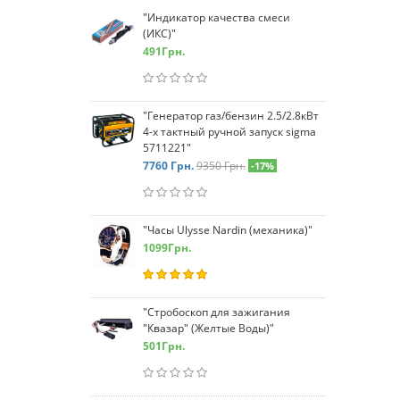
"Индикатор качества смеси
(ИКС)"
491
Грн.
"Генератор газ/бензин 2.5/2.8кВт
4-х тактный ручной запуск sigma
5711221"
7760
Грн.
9350 Грн.
-17%
"Часы Ulysse Nardin (механика)"
1099
Грн.
"Стробоскоп для зажигания
"Квазар" (Желтые Воды)"
501
Грн.