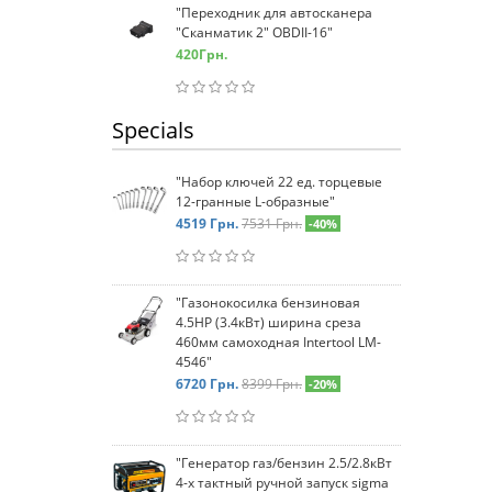
"Переходник для автосканера
"Сканматик 2" OBDII-16"
420
Грн.
Specials
"Набор ключей 22 ед. торцевые
12-гранные L-образные"
4519
Грн.
7531 Грн.
-40%
"Газонокосилка бензиновая
4.5HP (3.4кВт) ширина среза
460мм самоходная Intertool LM-
4546"
6720
Грн.
8399 Грн.
-20%
"Генератор газ/бензин 2.5/2.8кВт
4-х тактный ручной запуск sigma