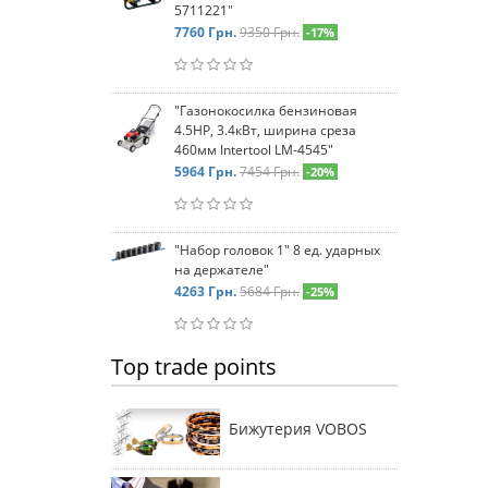
5711221"
7760
Грн.
9350 Грн.
-17%
"Газонокосилка бензиновая
4.5HP, 3.4кВт, ширина среза
460мм Intertool LM-4545"
5964
Грн.
7454 Грн.
-20%
"Набор головок 1" 8 ед. ударных
на держателе"
4263
Грн.
5684 Грн.
-25%
Top trade points
Бижутерия VOBOS