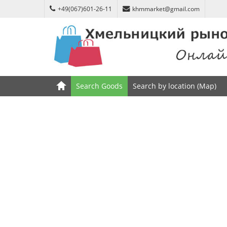
+49(067)601-26-11
khmmarket@gmail.com
Search Goods
Search by location (Map)