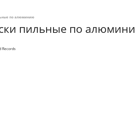
льные по алюминию
ски пильные по алюмин
d Records