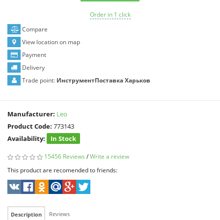
Order in 1 click
Compare
View location on map
Payment
Delivery
Trade point:
ИнструментПоставка Харьков
Manufacturer:
Leo
Product Code:
773143
Availability:
In Stock
15456 Reviews
/
Write a review
This product are recomended to friends:
Reviews
Description