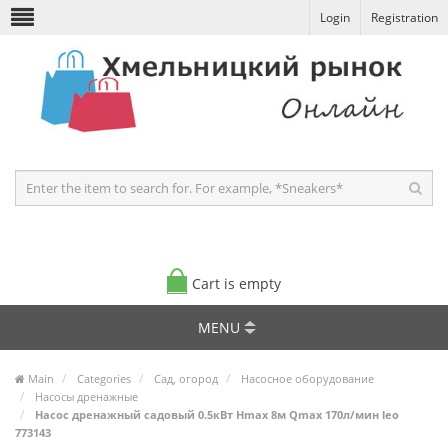
Login
Registration
Cart is empty
MENU
Main
Categories
Сад, огород
Насосное оборудование
Насосы дренажные
Насос дренажный садовый 0.5кВт Hmax 8м Qmax 170л/мин leo
773143