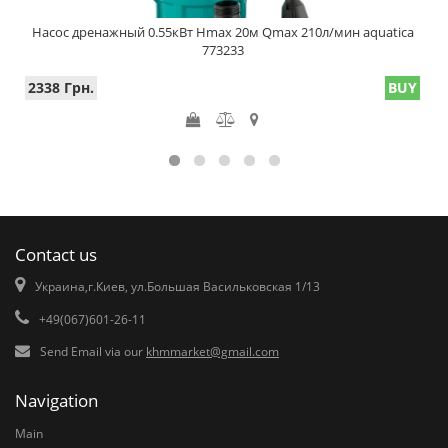
Насос дренажный 0.55кВт Hmax 20м Qmax 210л/мин aquatica
773233
2338 Грн.
BUY
Contact us
Украина,г.Киев, ул.Большая Васильковская 1/13
+49(067)601-26-11
Send Email via our
khmmarket@gmail.com
Navigation
Main