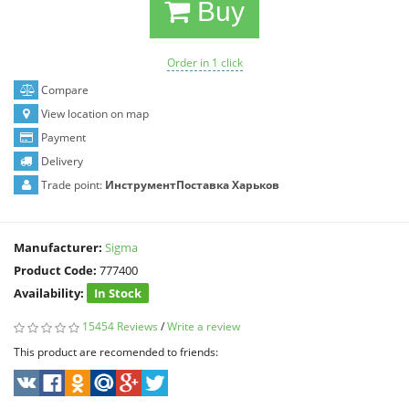
Buy
Order in 1 click
Compare
View location on map
Payment
Delivery
Trade point:
ИнструментПоставка Харьков
Manufacturer:
Sigma
Product Code:
777400
Availability:
In Stock
15454 Reviews
/
Write a review
This product are recomended to friends: