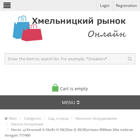
Login
Registration
Cart is empty
MENU
Main
Categories
Сад, огород
Насосное оборудование
Насосы погружные
Насос ц/бежный 0.18кВт H 30(23)м Q 45(30)л/мин Ø80мм 20м кабеля
dongyin 777400