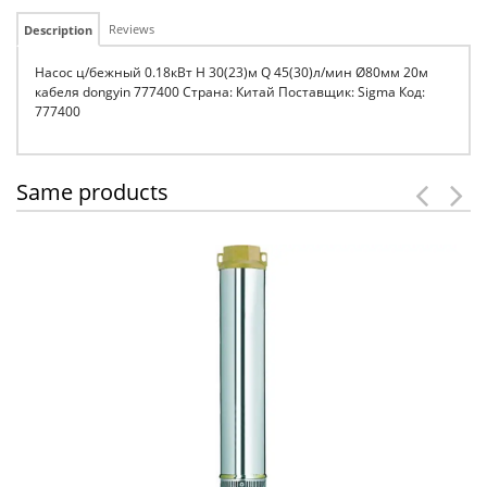
Reviews
Description
Насос ц/бежный 0.18кВт H 30(23)м Q 45(30)л/мин Ø80мм 20м
кабеля dongyin 777400 Страна: Китай Поставщик: Sigma Код:
777400
Same products