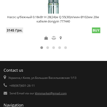
Насос ц/бежный 0.18кВт H 28(24)м Q 55(30)л/мин Ø102мм 20м
кабеля dongyin 777440
3145 Грн.
BUY
Contact us
Украина,г.Киев, ул.Большая Васильковская 1/13
+49(067)601-26-11
Send Email via our
khmmarket@gmail.com
Navigation