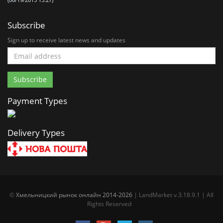
(08/19/2015 13:27)
Subscribe
Sign up to receive latest news and updates
Payment Types
Delivery Types
©
Хмельницкий рынок онлайн 2014-2026
| LandMarket v.3.18.9.1 | All
Rights Reserved