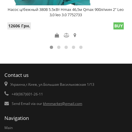
Насос ц/бежный 380В 5.5кВт Hmax 46,5м Qmax 900л/мин 2" Leo
3,0 leo 3.0 7752733
12606 Грн.
BUY
Contact us
Украина,г.Киев, ул.Большая Васильковская 1/13
+49(067)601-26-11
Send Email via our
khmmarket@gmail.com
Navigation
Main