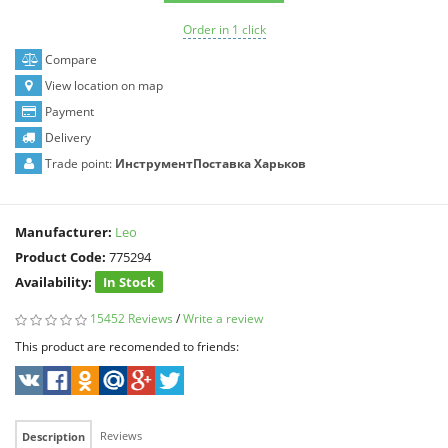
Order in 1 click
Compare
View location on map
Payment
Delivery
Trade point:
ИнструментПоставка Харьков
Manufacturer:
Leo
Product Code:
775294
Availability:
In Stock
15452 Reviews
/
Write a review
This product are recomended to friends:
Reviews
Description