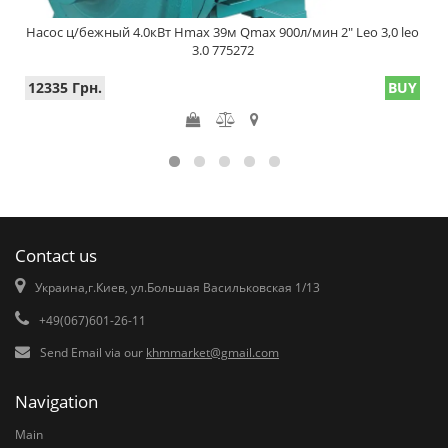
Насос ц/бежный 4.0кВт Hmax 39м Qmax 900л/мин 2" Leo 3,0 leo
3.0 775272
12335 Грн.
BUY
Contact us
Украина,г.Киев, ул.Большая Васильковская 1/13
+49(067)601-26-11
Send Email via our
khmmarket@gmail.com
Navigation
Main