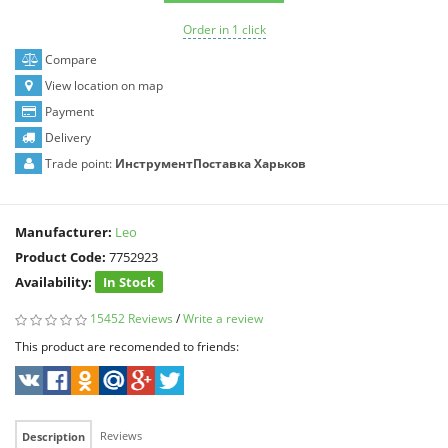
Order in 1 click
Compare
View location on map
Payment
Delivery
Trade point:
ИнструментПоставка Харьков
Manufacturer:
Leo
Product Code:
7752923
Availability:
In Stock
15452 Reviews
/
Write a review
This product are recomended to friends:
Reviews
Description