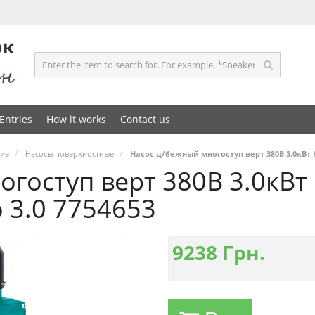
Entries
How it works
Contact us
ние
Насосы поверхностные
Насос ц/бежный многоступ верт 380В 3.0кВт H
огоступ верт 380В 3.0кВ
o 3.0 7754653
9238
Грн.