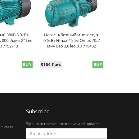
ый 380В 3.0кВт
Насос ц/бежный многоступ.
800л/мин 2" Leo
0.6кВт Hmax 46,5м Qmax 70л/
.0 7752713
мин Leo 3,0 leo 3.0 775432
BUY
3164 Грн.
BUY
Subscribe
Sign up to receive latest news and updates
 жрать?