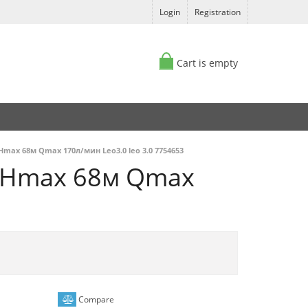
Login
Registration
Cart is empty
max 68м Qmax 170л/мин Leo3.0 leo 3.0 7754653
т Hmax 68м Qmax
Compare