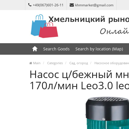
+49(067)601-26-11
khmmarket@gmail.com
Search Goods
Search by location (Map)
Main
Categories
Сад, огород
Насосное оборудова
Насос ц/бежный мн
170л/мин Leo3.0 le