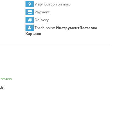
View location on map
Payment
Delivery
Trade point:
ИнструментПоставка
Харьков
 review
ds: