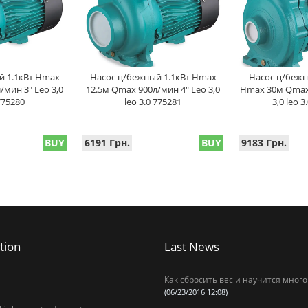
й 1.1кВт Hmax
Насос ц/бежный 1.1кВт Hmax
Насос ц/бежн
/мин 3" Leo 3,0
12.5м Qmax 900л/мин 4" Leo 3,0
Hmax 30м Qmax 
 775280
leo 3.0 775281
3,0 leo 3
BUY
6191 Грн.
BUY
9183 Грн.
tion
Last News
Как сбросить вес и научится много
(06/23/2016 12:08)