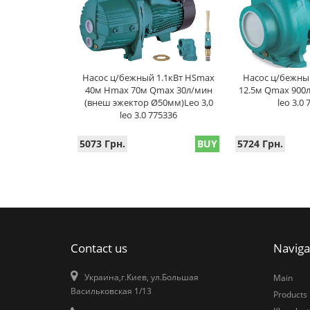
Насос ц/бежный 1.1кВт HSmax
Насос ц/бежны
40м Hmax 70м Qmax 30л/мин
12.5м Qmax 900л
(внеш эжектор Ø50мм)Leo 3,0
leo 3.0
leo 3.0 775336
5073 Грн.
BUY
5724 Грн.
Contact us
Naviga
Украина,г.Киев, ул.Большая
Main
Васильковская 1/13
Products