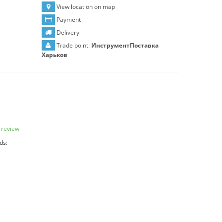
View location on map
Payment
Delivery
Trade point:
ИнструментПоставка
Харьков
 review
ds: