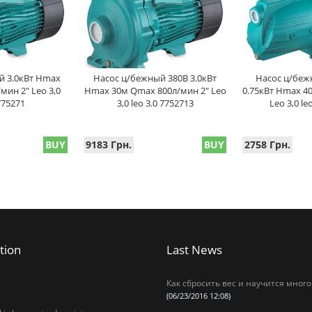
й 3.0кВт Hmax
Насос ц/бежный 380В 3.0кВт
Насос ц/беж
мин 2" Leo 3,0
Hmax 30м Qmax 800л/мин 2" Leo
0.75кВт Hmax 4
 775271
3,0 leo 3.0 7752713
Leo 3,0 le
BUY
9183 Грн.
BUY
2758 Грн.
tion
Last News
Как сбросить вес и научится много
(06/23/2016 12:08)