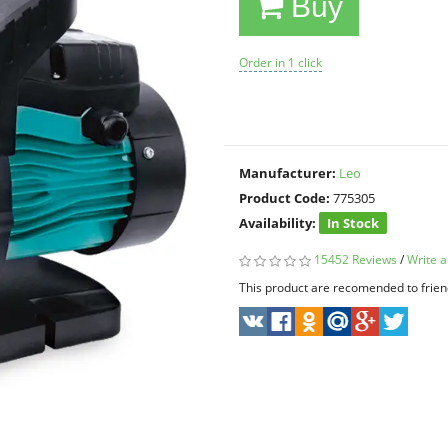
Buy
Order in 1 click
Manufacturer:
Leo
Product Code:
775305
Availability:
In Stock
15452 Reviews
/
Write a
This product are recomended to frien