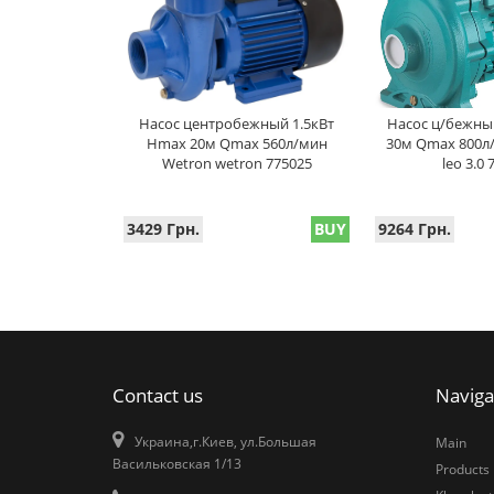
Насос центробежный 1.5кВт
Насос ц/бежны
Hmax 20м Qmax 560л/мин
30м Qmax 800л/
Wetron wetron 775025
leo 3.0
3429 Грн.
BUY
9264 Грн.
Contact us
Naviga
Украина,г.Киев, ул.Большая
Main
Васильковская 1/13
Products