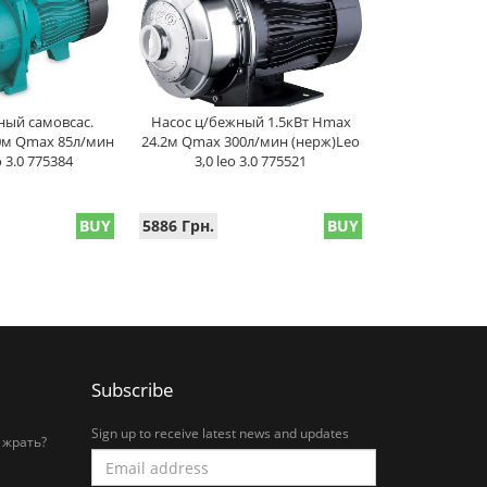
ный самовсас.
Насос ц/бежный 1.5кВт Hmax
0м Qmax 85л/мин
24.2м Qmax 300л/мин (нерж)Leo
o 3.0 775384
3,0 leo 3.0 775521
BUY
5886 Грн.
BUY
Subscribe
Sign up to receive latest news and updates
 жрать?