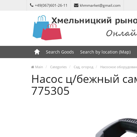
+49(067)601-26-11
khmmarket@gmail.com
Search Goods
Search by location (Map)
Main
Categories
Сад, огород
Насосное оборудова
Насос ц/бежный са
775305