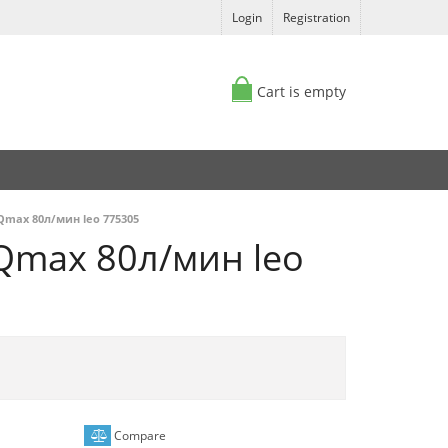
Login
Registration
Cart is empty
Qmax 80л/мин leo 775305
Qmax 80л/мин leo
Compare