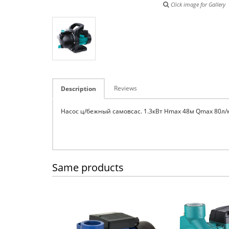
Click image for Gallery
Reviews
Description
Насос ц/бежный самовсас. 1.3кВт Hmax 48м Qmax 80л/м
Same products