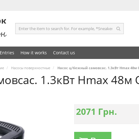
Entries
How it works
Contact us
ние
Насосы поверхностные
Насос ц/бежный самовсас. 1.3кВт Hmax 48м 
мовсас. 1.3кВт Hmax 48м 
2071
Грн.