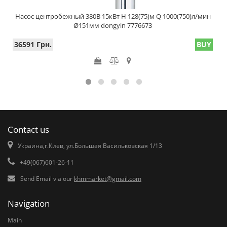
Насос центробежный 380В 15кВт H 128(75)м Q 1000(750)л/мин
Ø151мм dongyin 7776673
36591 Грн.
BUY
Contact us
Украина,г.Киев, ул.Большая Васильковская 1/13
+49(067)601-26-11
Send Email via our
khmmarket@gmail.com
Navigation
Main