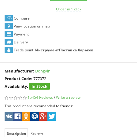
Order in 1 click
Compare
View location on map
Payment
Delivery
Trade point:
ИнструментПоставка Харьков
Manufacturer:
Dongyin
Product Code:
777072
Availability:
In Stock
15454 Reviews
/
Write a review
This product are recomended to friends:
Reviews
Description