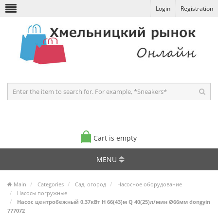
Login
Registration
Cart is empty
MENU
Main
Categories
Сад, огород
Насосное оборудование
Насосы погружные
Насос центробежный 0.37кВт H 66(43)м Q 40(25)л/мин Ø66мм dongyin
777072