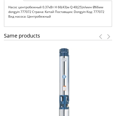
Насос центробежный 0.37кВт H 66(43)м Q 40(25)л/мин Ø66мм
dongyin 777072 Страна: Китай Поставщик: Dongyin Код: 777072
Вид насоса: Центробежный
Same products