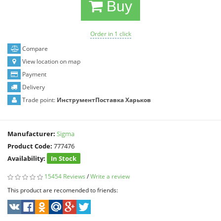
Buy
Order in 1 click
Compare
View location on map
Payment
Delivery
Trade point:
ИнструментПоставка Харьков
Manufacturer:
Sigma
Product Code:
777476
Availability:
In Stock
15454 Reviews
/
Write a review
This product are recomended to friends: