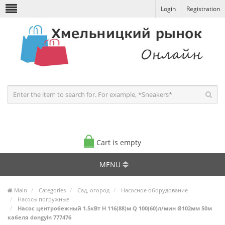
Login
Registration
Cart is empty
MENU
Main
Categories
Сад, огород
Насосное оборудование
Насосы погружные
Насос центробежный 1.5кВт H 116(88)м Q 100(60)л/мин Ø102мм 50м
кабеля dongyin 777476