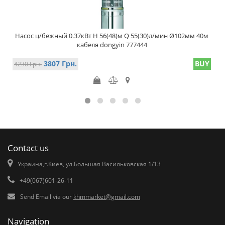
Насос ц/бежный 0.37кВт H 56(48)м Q 55(30)л/мин Ø102мм 40м
кабеля dongyin 777444
3807 Грн.
BUY
4230 Грн.
Contact us
Украина,г.Киев, ул.Большая Васильковская 1/13
+49(067)601-26-11
Send Email via our
khmmarket@gmail.com
Navigation