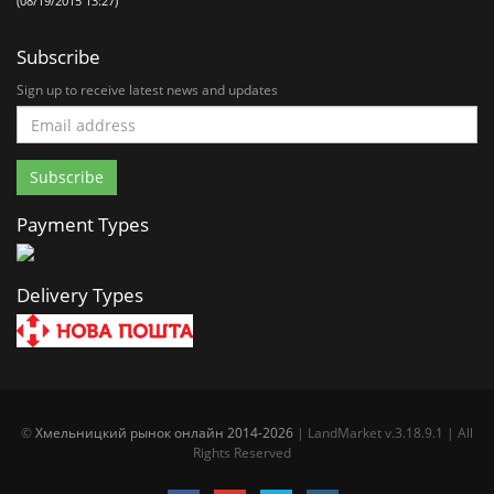
(08/19/2015 13:27)
Subscribe
Sign up to receive latest news and updates
Payment Types
Delivery Types
©
Хмельницкий рынок онлайн 2014-2026
| LandMarket v.3.18.9.1 | All
Rights Reserved