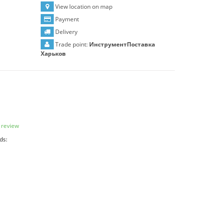
View location on map
Payment
Delivery
Trade point:
ИнструментПоставка
Харьков
 review
ds: