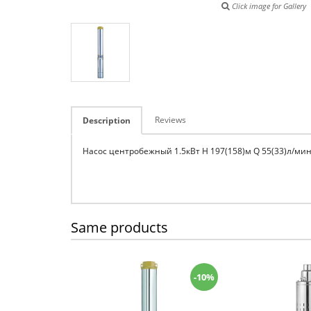
Click image for Gallery
Reviews
Description
Насос центробежный 1.5кВт H 197(158)м Q 55(33)л/ми
Same products
-10%