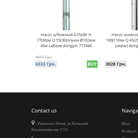
Насос ц/бежный 0.55кВт H
Насос шнеков
77(66)м Q 55(30)л/мин Ø102мм
190(116)м Q 45(
45м кабеля dongyin 777446
(нерж) dong
4815 Грн.
4333 Грн.
BUY
3028 Грн.
Contact us
Naviga
Украина,г.Киев, ул.Большая
Main
Васильковская 1/13
Products