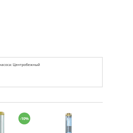
 насоса: Центробежный
-10%