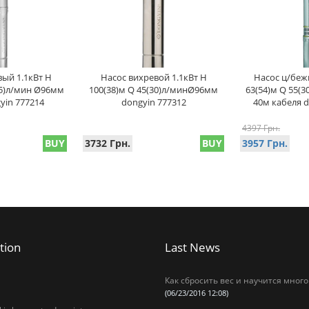
ый 1.1кВт H
Насос вихревой 1.1кВт H
Насос ц/беж
25)л/мин Ø96мм
100(38)м Q 45(30)л/минØ96мм
63(54)м Q 55(
yin 777214
dongyin 777312
40м кабеля d
4397 Грн.
BUY
3732 Грн.
BUY
3957 Грн.
tion
Last News
Как сбросить вес и научится много
(06/23/2016 12:08)