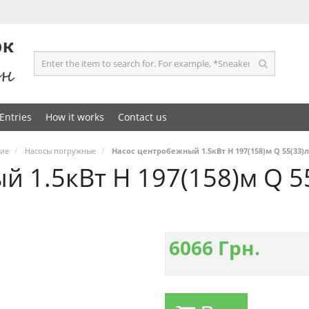
Entries
How it works
Contact us
ние
Насосы погружные
Насос центробежный 1.5кВт H 197(158)м Q 55(33)
й 1.5кВт H 197(158)м Q 
6066
Грн.