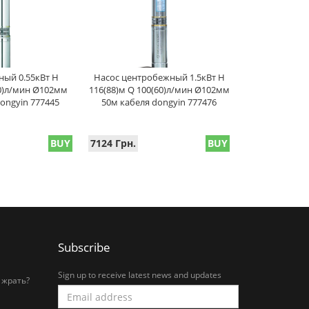
ный 0.55кВт H
Насос центробежный 1.5кВт H
30)л/мин Ø102мм
116(88)м Q 100(60)л/мин Ø102мм
ongyin 777445
50м кабеля dongyin 777476
BUY
7124 Грн.
BUY
Subscribe
Sign up to receive latest news and updates
 жрать?