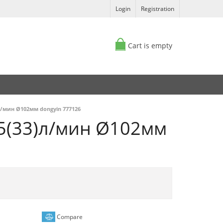
Login
Registration
Cart is empty
л/мин Ø102мм dongyin 777126
55(33)л/мин Ø102мм
Compare