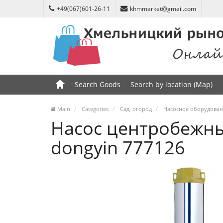
+49(067)601-26-11
khmmarket@gmail.com
Search Goods
Search by location (Map)
Main
Categories
Сад, огород
Насосное оборудова
Насос центробежны
dongyin 777126