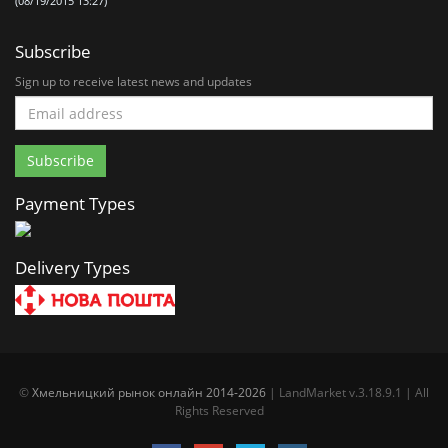
(08/19/2015 13:27)
Subscribe
Sign up to receive latest news and updates
Payment Types
Delivery Types
©
Хмельницкий рынок онлайн 2014-2026
| LandMarket v.3.18.9.1 | All
Rights Reserved