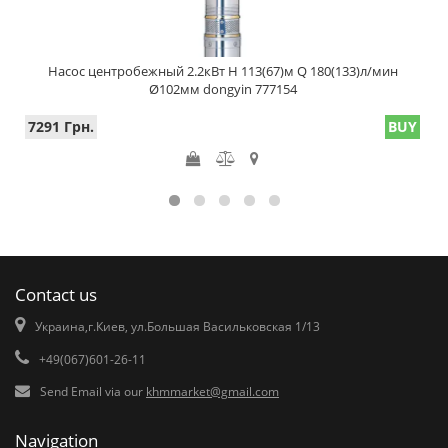
Насос центробежный 2.2кВт H 113(67)м Q 180(133)л/мин
Ø102мм dongyin 777154
7291 Грн.
BUY
Contact us
Украина,г.Киев, ул.Большая Васильковская 1/13
+49(067)601-26-11
Send Email via our
khmmarket@gmail.com
Navigation