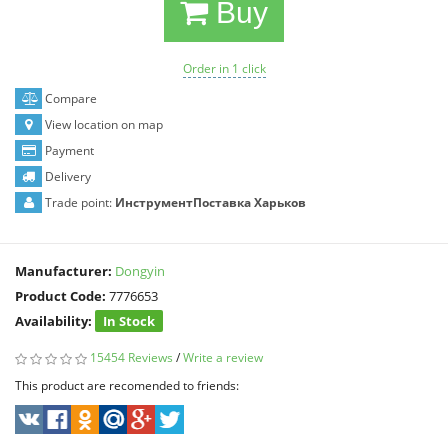
Buy
Order in 1 click
Compare
View location on map
Payment
Delivery
Trade point:
ИнструментПоставка Харьков
Manufacturer:
Dongyin
Product Code:
7776653
Availability:
In Stock
15454 Reviews
/
Write a review
This product are recomended to friends: