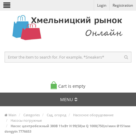
Login
Registration
Cart is empty
MENU
Main
Categories
Сад, огород
Насосное оборудование
Насосы погружные
Насос центробежный 380В 11кВт H 99(58)м Q 1000(750)л/мин Ø151мм
dongyin 7776653