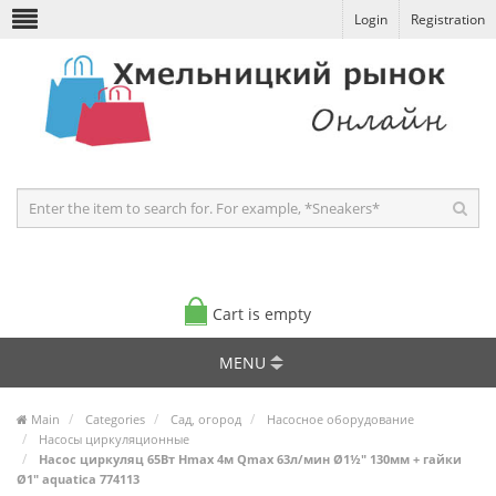
Login
Registration
Cart is empty
MENU
Main
Categories
Сад, огород
Насосное оборудование
Насосы циркуляционные
Насос циркуляц 65Вт Hmax 4м Qmax 63л/мин Ø1½" 130мм + гайки
Ø1" aquatica 774113