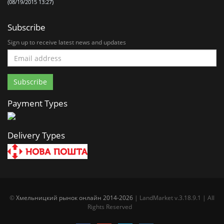
(08/19/2015 13:27)
Subscribe
Sign up to receive latest news and updates
Payment Types
Delivery Types
©
Хмельницкий рынок онлайн 2014-2026
| LandMarket v.3.18.9.1 | All
Rights Reserved