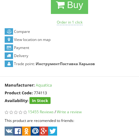
Buy
Order in 1 click
Compare
View location on map
Payment
Delivery
Trade point:
ИнструментПоставка Харьков
Manufacturer:
Aquatica
Product Code:
774113
Availability:
In Stock
15455 Reviews
/
Write a review
This product are recomended to friends: