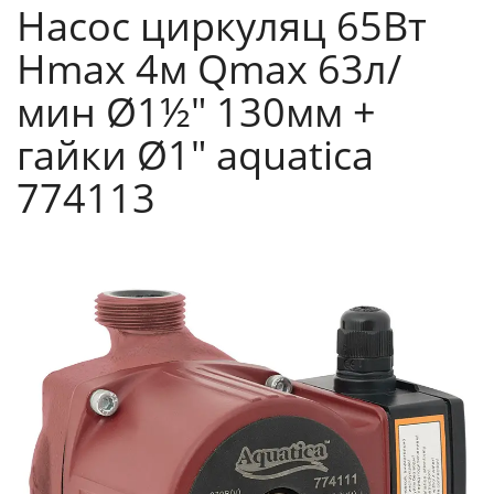
Насос циркуляц 65Вт
Hmax 4м Qmax 63л/
мин Ø1½" 130мм +
гайки Ø1" aquatica
774113