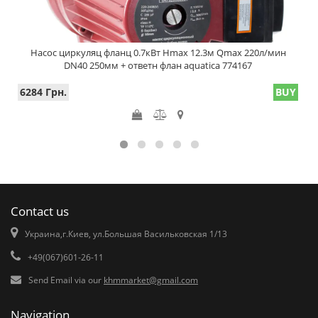
Насос циркуляц фланц 0.7кВт Hmax 12.3м Qmax 220л/мин
DN40 250мм + ответн флан aquatica 774167
6284 Грн.
BUY
Contact us
Украина,г.Киев, ул.Большая Васильковская 1/13
+49(067)601-26-11
Send Email via our
khmmarket@gmail.com
Navigation