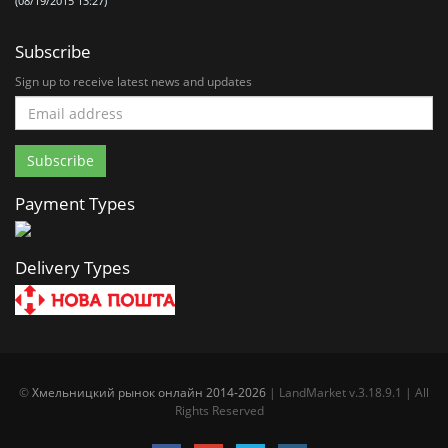
(08/19/2015 13:27)
Subscribe
Sign up to receive latest news and updates
Payment Types
Delivery Types
©
Хмельницкий рынок онлайн 2014-2026
| LandMarket v.3.18.9.1 | All
Rights Reserved