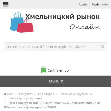
Login
Registration
Cart is empty
MENU
Main
Categories
Сад, огород
Насосное оборудование
Насосы циркуляционные
Насос циркуляц фланц 1.3кВт Hmax 16.3м Qmax 330л/мин DN50
280мм + ответн флан aquatica 774188