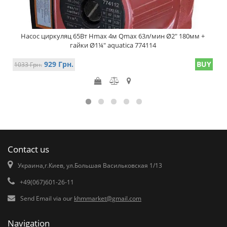
Насос циркуляц 65Вт Hmax 4м Qmax 63л/мин Ø2" 180мм +
гайки Ø1¼" aquatica 774114
929 Грн.
BUY
1033 Грн.
Contact us
Украина,г.Киев, ул.Большая Васильковская 1/13
+49(067)601-26-11
Send Email via our
khmmarket@gmail.com
Navigation