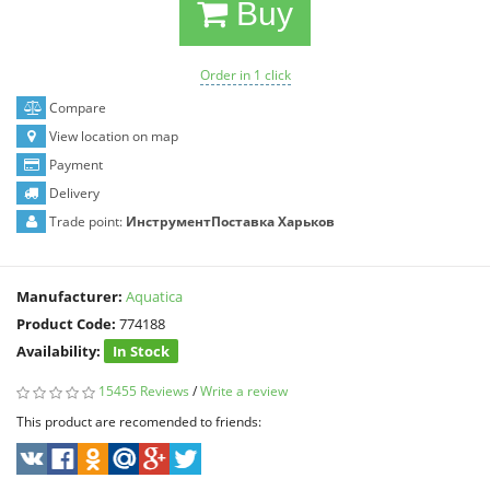
Buy
Order in 1 click
Compare
View location on map
Payment
Delivery
Trade point:
ИнструментПоставка Харьков
Manufacturer:
Aquatica
Product Code:
774188
Availability:
In Stock
15455 Reviews
/
Write a review
This product are recomended to friends: