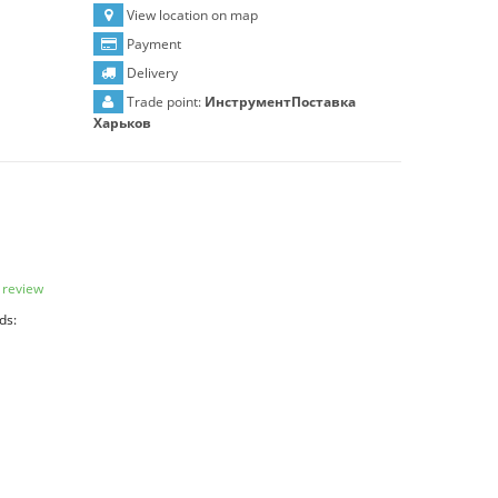
View location on map
Payment
Delivery
Trade point:
ИнструментПоставка
Харьков
 review
ds: