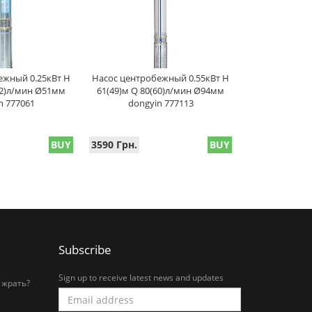
ежный 0.25кВт H
Насос центробежный 0.55кВт H
12)л/мин Ø51мм
61(49)м Q 80(60)л/мин Ø94мм
n 777061
dongyin 777113
BUY
3590 Грн.
BUY
Subscribe
Sign up to receive latest news and updates
 жрать?