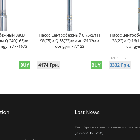
бежный 380В
Насос центробежный 0.75кВт H
Насос центроб
)м Q 240(165)л/
98(75)м Q 55(33)л/мин Ø102мм
38(22)м Q 16(
ngyin 7771673
dongyin 777123
dongyi
3702 Грн.
BUY
4174 Грн.
BUY
3332 Грн.
tion
Last News
Как сбросить вес и научится много
(06/23/2016 12:08)