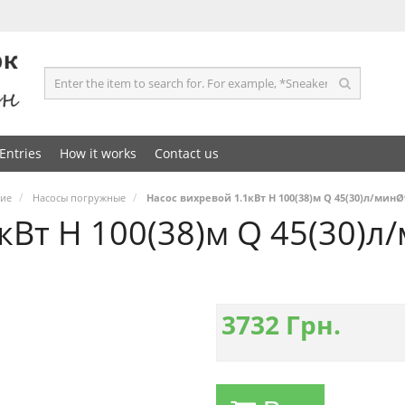
Entries
How it works
Contact us
ние
Насосы погружные
Насос вихревой 1.1кВт H 100(38)м Q 45(30)л/минØ
кВт H 100(38)м Q 45(30)
3732
Грн.