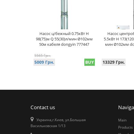
Насос ц/бежный 0.75кВт H
Насос центро
98(75)м Q 55(30)л/мин Ø102мм
5.5кВт H 173(120
50м кабеля dongyin 777447
мин Ø102мм do
5565 Грн.
5009 Грн.
BUY
13329 Грн.
Contact us
Naviga
Украина,г.Киев, ул.Большая
Main
Васильковская 1/13
Products