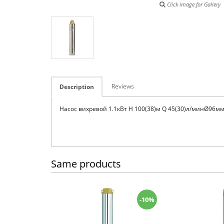
Click image for Gallery
Reviews
Description
Насос вихревой 1.1кВт H 100(38)м Q 45(30)л/минØ96мм
Same products
-10%