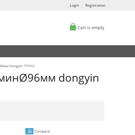
Login
Registration
Cart is empty
96мм dongyin 777312
л/минØ96мм dongyin
Compare