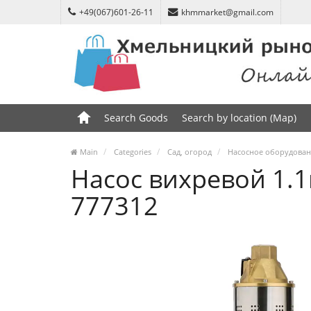
+49(067)601-26-11
khmmarket@gmail.com
Search Goods
Search by location (Map)
Main
Categories
Сад, огород
Насосное оборудова
Насос вихревой 1.1
777312