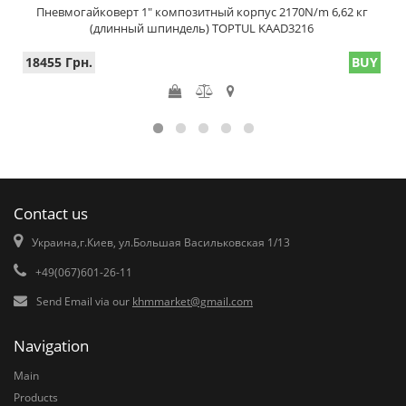
Пневмогайковерт 1" композитный корпус 2170N/m 6,62 кг
(длинный шпиндель) TOPTUL KAAD3216
18455 Грн.
BUY
Contact us
Украина,г.Киев, ул.Большая Васильковская 1/13
+49(067)601-26-11
Send Email via our
khmmarket@gmail.com
Navigation
Main
Products